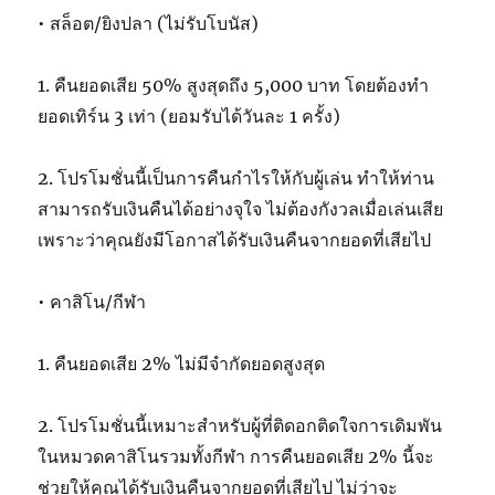
• สล็อต/ยิงปลา (ไม่รับโบนัส)
1. คืนยอดเสีย 50% สูงสุดถึง 5,000 บาท โดยต้องทำ
ยอดเทิร์น 3 เท่า (ยอมรับได้วันละ 1 ครั้ง)
2. โปรโมชั่นนี้เป็นการคืนกำไรให้กับผู้เล่น ทำให้ท่าน
สามารถรับเงินคืนได้อย่างจุใจ ไม่ต้องกังวลเมื่อเล่นเสีย
เพราะว่าคุณยังมีโอกาสได้รับเงินคืนจากยอดที่เสียไป
• คาสิโน/กีฬา
1. คืนยอดเสีย 2% ไม่มีจำกัดยอดสูงสุด
2. โปรโมชั่นนี้เหมาะสำหรับผู้ที่ติดอกติดใจการเดิมพัน
ในหมวดคาสิโนรวมทั้งกีฬา การคืนยอดเสีย 2% นี้จะ
ช่วยให้คุณได้รับเงินคืนจากยอดที่เสียไป ไม่ว่าจะ