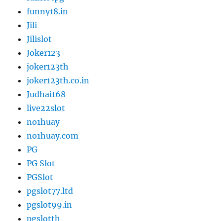
funny18.in
Jili
Jilislot
Joker123
joker123th
joker123th.co.in
Judhai168
live22slot
no1huay
no1huay.com
PG
PG Slot
PGSlot
pgslot77.ltd
pgslot99.in
pgslotth