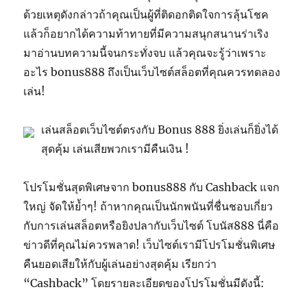
ด้วยเหตุดังกล่าวถ้าคุณเป็นผู้ที่ติดอกติดใจการลุ้นโชค
แล้วก็อยากได้ความท้าทายที่มีความสนุกสนานร่าเริง
มาอ่านบทความนี้จนกระทั่งจบ แล้วคุณจะรู้ว่าเพราะ
อะไร bonus888 ถึงเป็นเว็บไซต์สล็อตที่คุณควรทดลอง
เล่น!
เล่นสล็อตเว็บไซต์ตรงกับ Bonus 888 ยิ่งเล่นก็ยิ่งได้
สุดคุ้ม เล่นเสียพวกเรามีคืนเงิน !
โปรโมชั่นสุดพิเศษจาก bonus888 กับ Cashback แจก
ใหญ่ จัดให้ย้ำๆ! ถ้าหากคุณเป็นนักพนันที่ชื่นชอบเกี่ยว
กับการเล่นสล็อตหรือยิงปลากับเว็บไซต์ โบนัส888 นี่คือ
ข่าวดีที่คุณไม่ควรพลาด! เว็บไซต์เรามีโปรโมชั่นพิเศษ
คืนยอดเสียให้กับผู้เล่นอย่างสุดคุ้ม เรียกว่า
“Cashback” โดยรายละเอียดของโปรโมชั่นมีดังนี้: