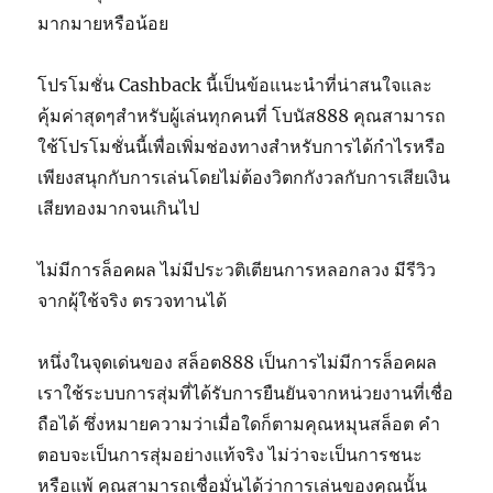
มากมายหรือน้อย
โปรโมชั่น Cashback นี้เป็นข้อแนะนำที่น่าสนใจและ
คุ้มค่าสุดๆสำหรับผู้เล่นทุกคนที่ โบนัส888 คุณสามารถ
ใช้โปรโมชั่นนี้เพื่อเพิ่มช่องทางสำหรับการได้กำไรหรือ
เพียงสนุกกับการเล่นโดยไม่ต้องวิตกกังวลกับการเสียเงิน
เสียทองมากจนเกินไป
ไม่มีการล็อคผล ไม่มีประวติเตียนการหลอกลวง มีรีวิว
จากผุ้ใช้จริง ตรวจทานได้
หนึ่งในจุดเด่นของ สล็อต888 เป็นการไม่มีการล็อคผล
เราใช้ระบบการสุ่มที่ได้รับการยืนยันจากหน่วยงานที่เชื่อ
ถือได้ ซึ่งหมายความว่าเมื่อใดก็ตามคุณหมุนสล็อต คำ
ตอบจะเป็นการสุ่มอย่างแท้จริง ไม่ว่าจะเป็นการชนะ
หรือแพ้ คุณสามารถเชื่อมั่นได้ว่าการเล่นของคุณนั้น