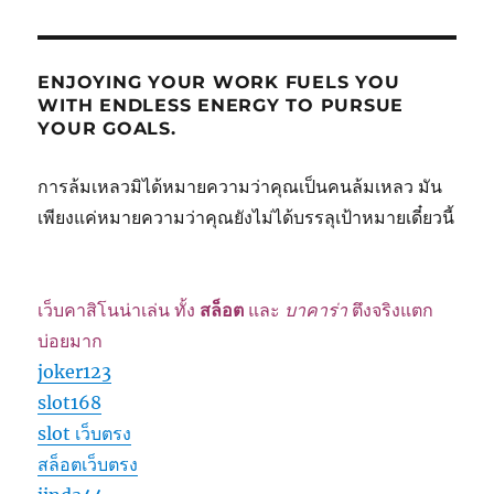
ENJOYING YOUR WORK FUELS YOU
WITH ENDLESS ENERGY TO PURSUE
YOUR GOALS.
การล้มเหลวมิได้หมายความว่าคุณเป็นคนล้มเหลว มัน
เพียงแค่หมายความว่าคุณยังไม่ได้บรรลุเป้าหมายเดี๋ยวนี้
เว็บคาสิโนน่าเล่น ทั้ง
สล็อต
และ
บาคาร่า
ตึงจริงแตก
บ่อยมาก
joker123
slot168
slot เว็บตรง
สล็อตเว็บตรง