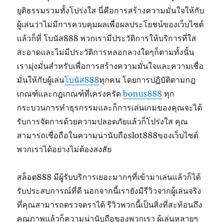
ยุติธรรมรวมทั้งโปร่งใส นี่คือการสร้างความมั่นใจให้กับ
ผู้เล่นว่าไม่มีการควบคุมผลเพื่อผลประโยชน์ของเว็บไซต์
แล้วก็ที่ โบนัส888 พวกเรามีประวัติการให้บริการที่ใส
สะอาดและไม่มีประวัติการหลอกลวงใดๆก็ตามทั้งนั้น
เรามุ่งมั่นสำหรับเพื่อการสร้างความมั่นใจและความเชื่อ
มั่นให้กับผู้เล่น
โบนัส888
ทุกคน โดยการปฏิบัติตามกฎ
เกณฑ์และกฎเกณฑ์ที่เคร่งครัด
bonus888
ทุก
กระบวนการทำธุรกรรมและก็การเล่นเกมของคุณจะได้
รับการจัดการด้วยความปลอดภัยแล้วก็โปร่งใส คุณ
สามารถเชื่อถือในความน่านับถือslot888ของเว็บไซต์
พวกเราได้อย่างไม่ต้องสงสัย
สล็อต888 มีผู้รับบริการเยอะมากๆที่เข้ามาเล่นแล้วก็ได้
รับประสบการณ์ที่ดี นอกจากนี้เรายังมีรีวิวจากผู้เล่นจริง
ที่คุณสามารถตรวจตราได้ รีวิวพวกนี้เป็นสิ่งที่สะท้อนถึง
คุณภาพแล้วก็ความน่านับถือของพวกเรา ผู้เล่นหลายๆ