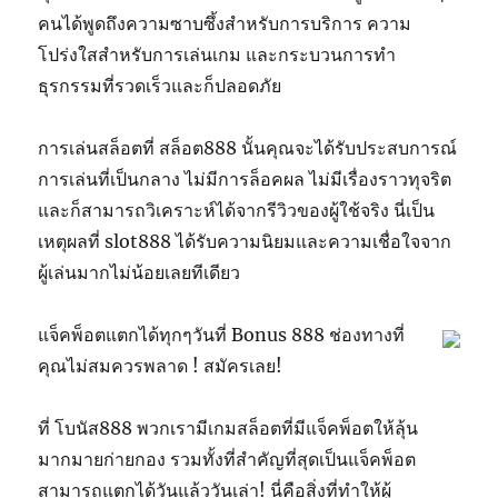
คนได้พูดถึงความซาบซึ้งสำหรับการบริการ ความ
โปร่งใสสำหรับการเล่นเกม และกระบวนการทำ
ธุรกรรมที่รวดเร็วและก็ปลอดภัย
การเล่นสล็อตที่ สล็อต888 นั้นคุณจะได้รับประสบการณ์
การเล่นที่เป็นกลาง ไม่มีการล็อคผล ไม่มีเรื่องราวทุจริต
และก็สามารถวิเคราะห์ได้จากรีวิวของผู้ใช้จริง นี่เป็น
เหตุผลที่ slot888 ได้รับความนิยมและความเชื่อใจจาก
ผู้เล่นมากไม่น้อยเลยทีเดียว
แจ็คพ็อตแตกได้ทุกๆวันที่ Bonus 888 ช่องทางที่
คุณไม่สมควรพลาด ! สมัครเลย!
ที่ โบนัส888 พวกเรามีเกมสล็อตที่มีแจ็คพ็อตให้ลุ้น
มากมายก่ายกอง รวมทั้งที่สำคัญที่สุดเป็นแจ็คพ็อต
สามารถแตกได้วันแล้ววันเล่า! นี่คือสิ่งที่ทำให้ผู้