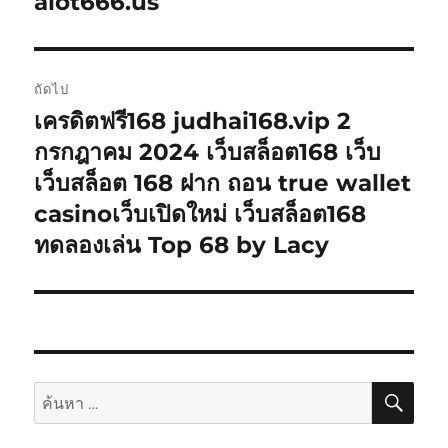
alot666.us
ถัดไป
เครดิตฟรี168 judhai168.vip 2
เรื่อง
ต่อ
กรกฎาคม 2024 เว็บสล็อต168 เว็บ
ไป:
เว็บสล็อต 168 ฝาก ถอน true wallet
casinoเว็บเปิดใหม่ เว็บสล็อต168
ทดลองเล่น Top 68 by Lacy
ค้นห
ค้นหา: