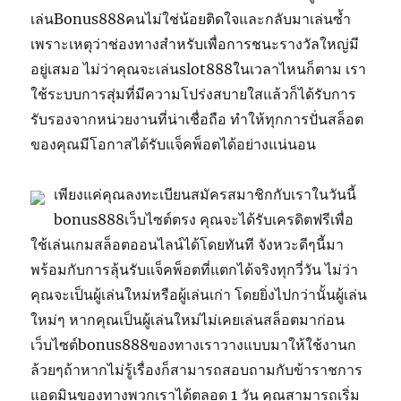
เล่นBonus888คนไม่ใช่น้อยติดใจและกลับมาเล่นซ้ำ
เพราะเหตุว่าช่องทางสำหรับเพื่อการชนะรางวัลใหญ่มี
อยู่เสมอ ไม่ว่าคุณจะเล่นslot888ในเวลาไหนก็ตาม เรา
ใช้ระบบการสุ่มที่มีความโปร่งสบายใสแล้วก็ได้รับการ
รับรองจากหน่วยงานที่น่าเชื่อถือ ทำให้ทุกการปั่นสล็อต
ของคุณมีโอกาสได้รับแจ็คพ็อตได้อย่างแน่นอน
เพียงแค่คุณลงทะเบียนสมัครสมาชิกกับเราในวันนี้
bonus888เว็บไซต์ตรง คุณจะได้รับเครดิตฟรีเพื่อ
ใช้เล่นเกมสล็อตออนไลน์ได้โดยทันที จังหวะดีๆนี้มา
พร้อมกับการลุ้นรับแจ็คพ็อตที่แตกได้จริงทุกวี่วัน ไม่ว่า
คุณจะเป็นผู้เล่นใหม่หรือผู้เล่นเก่า โดยยิ่งไปกว่านั้นผู้เล่น
ใหม่ๆ หากคุณเป็นผู้เล่นใหม่ไม่เคยเล่นสล็อตมาก่อน
เว็บไซต์bonus888ของทางเราวางแบบมาให้ใช้งานก
ล้วยๆถ้าหากไม่รู้เรื่องก็สามารถสอบถามกับข้าราชการ
แอดมินของทางพวกเราได้ตลอด 1 วัน คุณสามารถเริ่ม