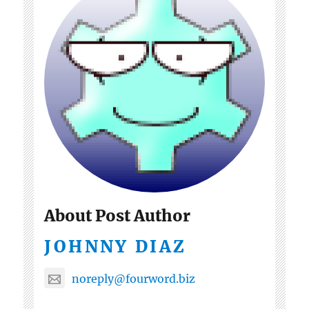
About Post Author
JOHNNY DIAZ
noreply@fourword.biz