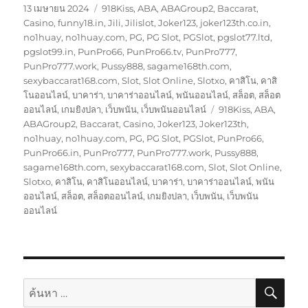
เขียน
หมวด
13 เมษายน 2024
918Kiss
,
ABA
,
ABAGroup2
,
Baccarat
,
เมื่อ
หมู่
Casino
,
funny18.in
,
Jili
,
Jilislot
,
Joker123
,
joker123th.co.in
,
no1huay
,
no1huay.com
,
PG
,
PG Slot
,
PGSlot
,
pgslot77.ltd
,
pgslot99.in
,
PunPro66
,
PunPro66.tv
,
PunPro777
,
PunPro777.work
,
Pussy888
,
sagame168th.com
,
sexybaccarat168.com
,
Slot
,
Slot Online
,
Slotxo
,
คาสิโน
,
คาสิ
โนออนไลน์
,
บาคาร่า
,
บาคาร่าออนไลน์
,
พนันออนไลน์
,
สล็อต
,
สล็อต
ป้าย
ออนไลน์
,
เกมยิงปลา
,
เว็บพนัน
,
เว็บพนันออนไลน์
918Kiss
,
ABA
,
กำกับ
ABAGroup2
,
Baccarat
,
Casino
,
Joker123
,
Joker123th
,
no1huay
,
no1huay.com
,
PG
,
PG Slot
,
PGSlot
,
PunPro66
,
PunPro66.in
,
PunPro777
,
PunPro777.work
,
Pussy888
,
sagame168th.com
,
sexybaccarat168.com
,
Slot
,
Slot Online
,
Slotxo
,
คาสิโน
,
คาสิโนออนไลน์
,
บาคาร่า
,
บาคาร่าออนไลน์
,
พนัน
ออนไลน์
,
สล็อต
,
สล็อตออนไลน์
,
เกมยิงปลา
,
เว็บพนัน
,
เว็บพนัน
ออนไลน์
ค้นห
ค้นหา: