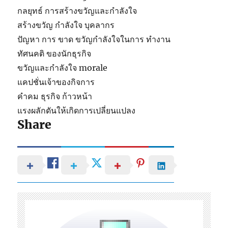
กลยุทธ์ การสร้างขวัญและกำลังใจ
สร้างขวัญ กำลังใจ บุคลากร
ปัญหา การ ขาด ขวัญกำลังใจในการ ทำงาน
ทัศนคติ ของนักธุรกิจ
ขวัญและกำลังใจ morale
แคปชั่นเจ้าของกิจการ
คำคม ธุรกิจ ก้าวหน้า
แรงผลักดันให้เกิดการเปลี่ยนแปลง
Share