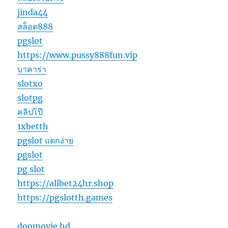
jinda44
สล็อต888
pgslot
https://www.pussy888fun.vip
บาคาร่า
slotxo
slotpg
คลิปโป๊
1xbetth
pgslot แตกง่าย
pgslot
pg slot
https://allbet24hr.shop
https://pgslotth.games
doomovie hd