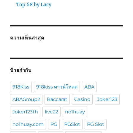
Top 68 by Lacy
ความเห็นล่าสุด
ป้ายกำกับ
918Kiss
918kiss ดาวน์โหลด
ABA
ABAGroup2
Baccarat
Casino
Joker123
Joker123th
live22
no1huay
no1huay.com
PG
PGSlot
PG Slot