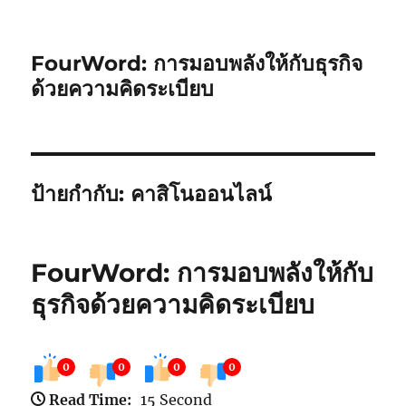
FourWord: การมอบพลังให้กับธุรกิจ
ด้วยความคิดระเบียบ
ป้ายกำกับ:
คาสิโนออนไลน์
FourWord: การมอบพลังให้กับ
ธุรกิจด้วยความคิดระเบียบ
0
0
0
0
Read Time:
15 Second