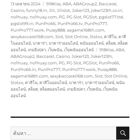
เขียน
หมวด
13 เมษายน 2024
918Kiss
,
ABA
,
ABAGroup2
,
Baccarat
,
เมื่อ
หมู่
Casino
,
funny18.in
,
Jili
,
Jilislot
,
Joker123
,
joker123th.co.in
,
no1huay
,
no1huay.com
,
PG
,
PG Slot
,
PGSlot
,
pgslot77.ltd
,
pgslot99.in
,
PunPro66
,
PunPro66.tv
,
PunPro777
,
PunPro777.work
,
Pussy888
,
sagame168th.com
,
sexybaccarat168.com
,
Slot
,
Slot Online
,
Slotxo
,
คาสิโน
,
คาสิ
โนออนไลน์
,
บาคาร่า
,
บาคาร่าออนไลน์
,
พนันออนไลน์
,
สล็อต
,
สล็อต
ป้าย
ออนไลน์
,
เกมยิงปลา
,
เว็บพนัน
,
เว็บพนันออนไลน์
918Kiss
,
ABA
,
กำกับ
ABAGroup2
,
Baccarat
,
Casino
,
Joker123
,
Joker123th
,
no1huay
,
no1huay.com
,
PG
,
PG Slot
,
PGSlot
,
PunPro66
,
PunPro66.in
,
PunPro777
,
PunPro777.work
,
Pussy888
,
sagame168th.com
,
sexybaccarat168.com
,
Slot
,
Slot Online
,
Slotxo
,
คาสิโน
,
คาสิโนออนไลน์
,
บาคาร่า
,
บาคาร่าออนไลน์
,
พนัน
ออนไลน์
,
สล็อต
,
สล็อตออนไลน์
,
เกมยิงปลา
,
เว็บพนัน
,
เว็บพนัน
ออนไลน์
ค้นห
ค้นหา: