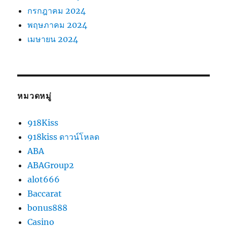
กรกฎาคม 2024
พฤษภาคม 2024
เมษายน 2024
หมวดหมู่
918Kiss
918kiss ดาวน์โหลด
ABA
ABAGroup2
alot666
Baccarat
bonus888
Casino