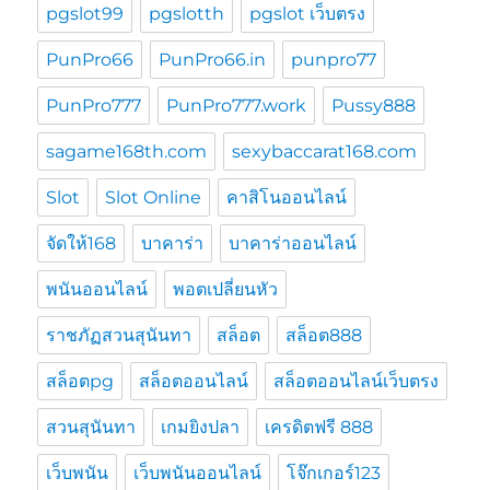
pgslot99
pgslotth
pgslot เว็บตรง
PunPro66
PunPro66.in
punpro77
PunPro777
PunPro777.work
Pussy888
sagame168th.com
sexybaccarat168.com
Slot
Slot Online
คาสิโนออนไลน์
จัดให้168
บาคาร่า
บาคาร่าออนไลน์
พนันออนไลน์
พอตเปลี่ยนหัว
ราชภัฏสวนสุนันทา
สล็อต
สล็อต888
สล็อตpg
สล็อตออนไลน์
สล็อตออนไลน์เว็บตรง
สวนสุนันทา
เกมยิงปลา
เครดิตฟรี 888
เว็บพนัน
เว็บพนันออนไลน์
โจ๊กเกอร์123