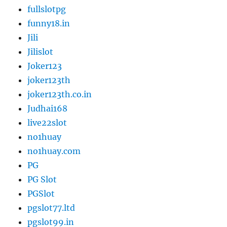
fullslotpg
funny18.in
Jili
Jilislot
Joker123
joker123th
joker123th.co.in
Judhai168
live22slot
no1huay
no1huay.com
PG
PG Slot
PGSlot
pgslot77.ltd
pgslot99.in