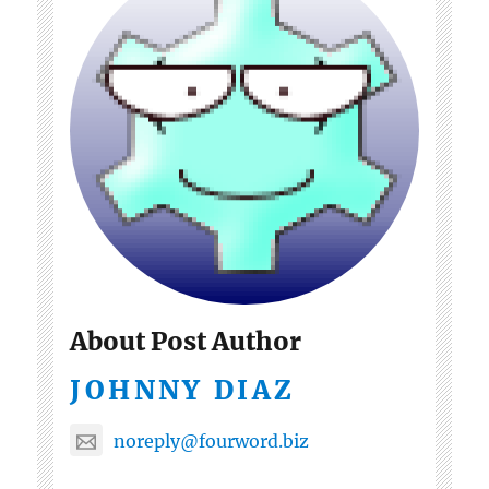
About Post Author
JOHNNY DIAZ
noreply@fourword.biz